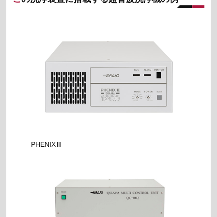
PHENIXⅢ