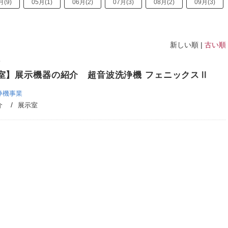
月(9)
05月(1)
06月(2)
07月(3)
08月(2)
09月(3)
新しい順 |
古い順
9
室】展示機器の紹介 超音波洗浄機 フェニックスⅡ
浄機事業
介
展示室