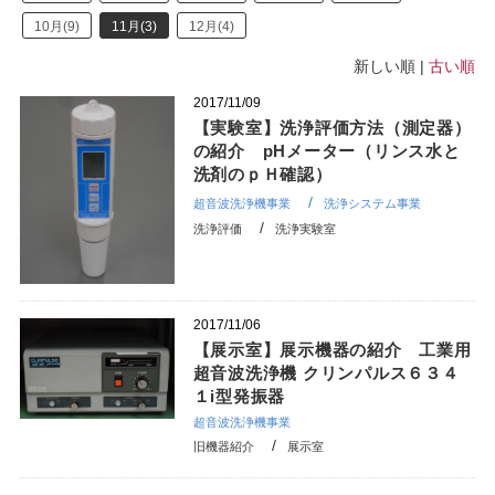
10月(9)
11月(3)
12月(4)
新しい順 |
古い順
2017/11/09
【実験室】洗浄評価方法（測定器）
の紹介 pHメーター（リンス水と
洗剤のｐＨ確認）
超音波洗浄機事業
洗浄システム事業
洗浄評価
洗浄実験室
2017/11/06
【展示室】展示機器の紹介 工業用
超音波洗浄機 クリンパルス６３４
１i型発振器
超音波洗浄機事業
旧機器紹介
展示室