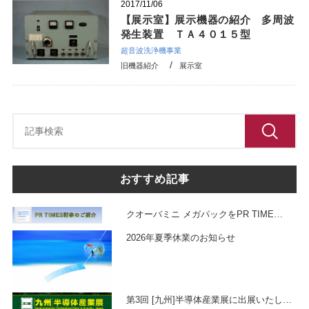
2017/11/06
【展示室】展示機器の紹介 多周波
発生装置 ＴＡ４０１５型
超音波洗浄機事業
旧機器紹介
展示室
おすすめ記事
クオーバミニ メガパックをPR TIME
…
2026年夏季休業のお知らせ
第3回 [九州]半導体産業展に出展いたし
…