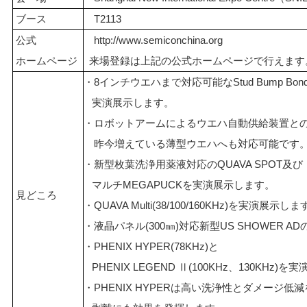
ブース
T2113
公式
http://www.semiconchina.org
ホームページ
来場登録は上記の公式ホームページで行えます
・8インチウエハまで対応可能なStud Bump Bond
実演展示します。
・ロボットアームによるウエハ自動供給装置と
昨今増えている薄型ウエハへも対応可能です
・新型枚葉洗浄用薬液対応のQUAVA SPOT及び
マルチMEGAPUCKを実演展示します。
見どころ
・QUAVA Multi(38/100/160KHz)を実演展示し
・液晶パネル(300㎜)対応新型US SHOWER 
・PHENIX HYPER(78KHz)と
PHENIX LEGEND Ⅱ(100KHz、130KHz)
・PHENIX HYPERは高い洗浄性とダメージ