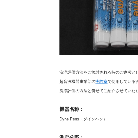
洗浄評価方法をご検討される時のご参考と
超音波機器事業部の
実験室
で使用している
洗浄評価の方法と併せてご紹介させていた
機器名称：
Dyne Pens（ダインペン）
測定分野：