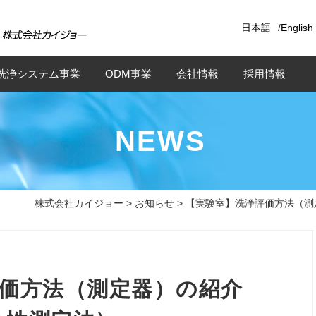
日本語
/
English
洗浄システム事業
ODM事業
会社情報
採用情報
NEWS
株式会社カイジョー
>
お知らせ
> 【実験室】洗浄評価方法（測定
評価方法（測定器）の紹介